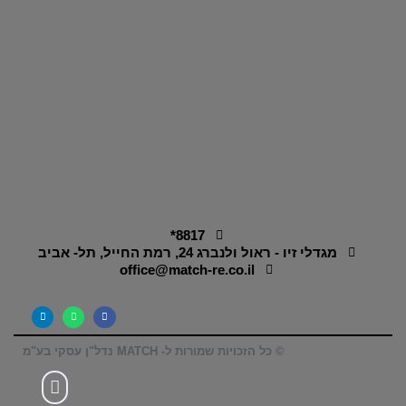
8817*
מגדלי זיו - ראול ולנברג 24, רמת החייל, תל- אביב
office@match-re.co.il
© כל הזכויות שמורות ל- MATCH נדל"ן עסקי בע"מ